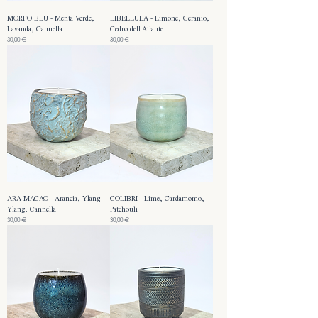
MORFO BLU - Menta Verde,
LIBELLULA - Limone, Geranio,
Lavanda, Cannella
Cedro dell'Atlante
Prezzo
Prezzo
30,00 €
30,00 €
ARA MACAO - Arancia, Ylang
COLIBRI - Lime, Cardamomo,
Ylang, Cannella
Patchouli
Prezzo
Prezzo
30,00 €
30,00 €