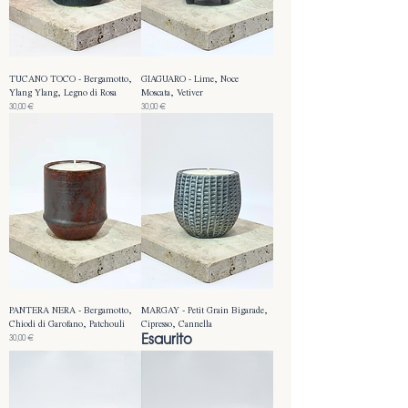
TUCANO TOCO - Bergamotto,
GIAGUARO - Lime, Noce
Ylang Ylang, Legno di Rosa
Moscata, Vetiver
Prezzo
Prezzo
30,00 €
30,00 €
PANTERA NERA - Bergamotto,
MARGAY - Petit Grain Bigarade,
Chiodi di Garofano, Patchouli
Cipresso, Cannella
Esaurito
Prezzo
30,00 €