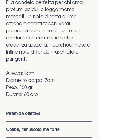
È la candela perfetta per chi ama i
profumi aciduli e leggermente
maschili. Le note di testa di lime
offrono eleganti tocchi verdi
potenziati dalle note di cuore del
cardamomo con la sua sottile
eleganza speziata. Il patchouli rilascia
infine note di fonde muschiate e
pungenti.
Altezza: 8cm
Diametro corpo: 7cm
Peso: 160 gr.
Durata: 60 ore
Piramide olfattiva
Lime:
Piccante, fresco e tonificante, il
Colibri, minuscolo ma forte
limone verde sarà un grande alleato per
riequilibrare le energie vitali e