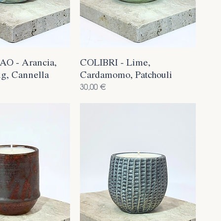
O - Arancia,
COLIBRI - Lime,
g, Cannella
Cardamomo, Patchouli
Prezzo
30,00 €