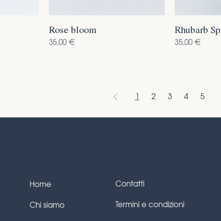
Rose bloom
Rhubarb Sp
Prezzo
Prezzo
35,00 €
35,00 €
1
2
3
4
5
Contatti
Home
Termini e condizioni
Chi siamo