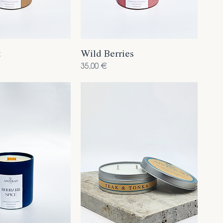
t
Wild Berries
Prezzo
35,00 €