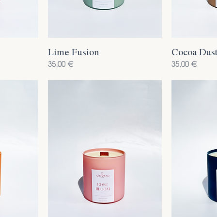
Lime Fusion
Cocoa Dus
Prezzo
Prezzo
35,00 €
35,00 €