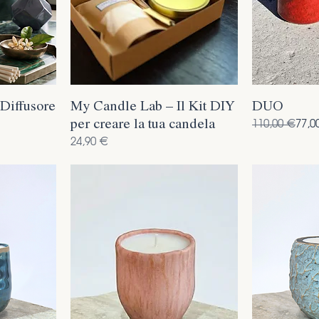
Diffusore
My Candle Lab – Il Kit DIY
DUO
per creare la tua candela
Prezzo regol
Prezzo scont
110,00 €
77,0
Prezzo
24,90 €