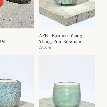
APE - Basilico, Ylang
Ylang, Pino Siberiano
are
ato
0 €
Prezzo
29,50 €