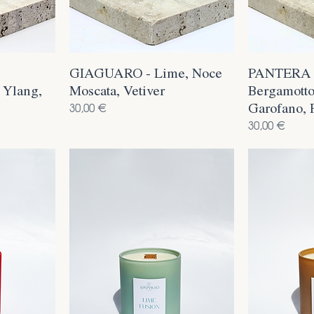
GIAGUARO - Lime, Noce
PANTERA 
 Ylang,
Moscata, Vetiver
Bergamotto
Garofano, 
Prezzo
30,00 €
Prezzo
30,00 €