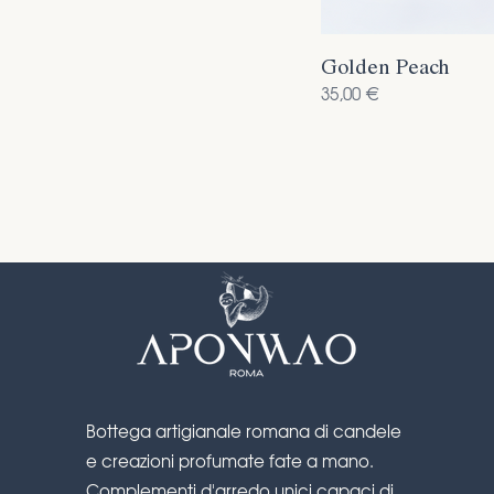
Golden Peach
Prezzo
35,00 €
Bottega artigianale romana di candele
e creazioni profumate fate a mano.
Complementi d'arredo unici capaci di