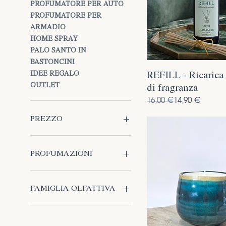
PROFUMATORE PER AUTO
PROFUMATORE PER
ARMADIO
HOME SPRAY
PALO SANTO IN
BASTONCINI
REFILL - Ricarica 
IDEE REGALO
OUTLET
di fragranza
Prezzo regolare
Prezzo scontato
16,00 €
14,90 €
PREZZO
4 €
139 €
PROFUMAZIONI
APE
MORFO BLU
FAMIGLIA OLFATTIVA
LIBELLULA
ARA MACA
AGRUMATA
TUCANO TOCO
FLOREALE