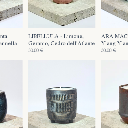
nta
LIBELLULA - Limone,
ARA MACA
annella
Geranio, Cedro dell'Atlante
Ylang Ylan
Prezzo
Prezzo
30,00 €
30,00 €