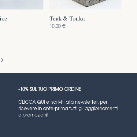
ice
Teak & Tonka
Prezzo
10,00 €
-10% SUL TUO PRIMO ORDINE
CLICCA QUI
e iscriviti alla newsletter, per
ricevere in ante-prima tutti gli aggiornamenti
e promozioni!