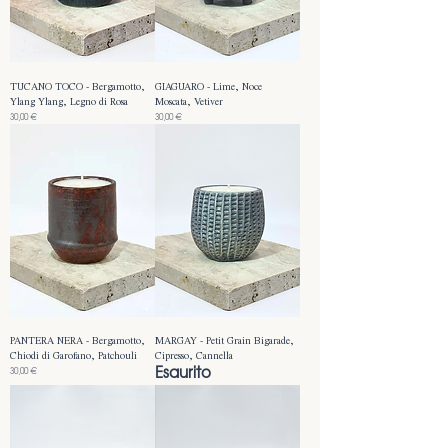
TUCANO TOCO - Bergamotto,
GIAGUARO - Lime, Noce
Ylang Ylang, Legno di Rosa
Moscata, Vetiver
Prezzo
Prezzo
30,00 €
30,00 €
PANTERA NERA - Bergamotto,
MARGAY - Petit Grain Bigarade,
Chiodi di Garofano, Patchouli
Cipresso, Cannella
Esaurito
Prezzo
30,00 €