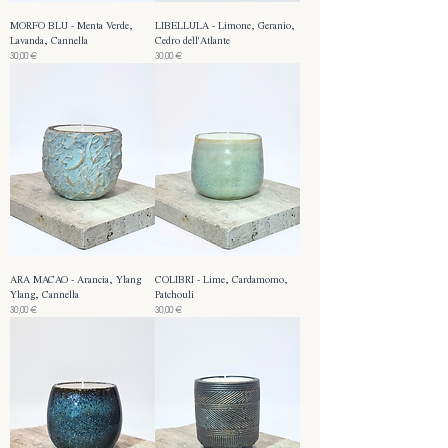
MORFO BLU - Menta Verde,
LIBELLULA - Limone, Geranio,
Lavanda, Cannella
Cedro dell'Atlante
Prezzo
Prezzo
30,00 €
30,00 €
ARA MACAO - Arancia, Ylang
COLIBRI - Lime, Cardamomo,
Ylang, Cannella
Patchouli
Prezzo
Prezzo
30,00 €
30,00 €