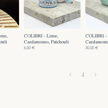
ime,
COLIBRI - Lime,
COLIBRI -
ouli
Cardamomo, Patchouli
Cardamomo,
Prezzo
Prezzo
6,00 €
30,00 €
1