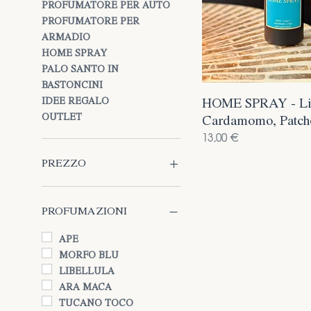
PROFUMATORE PER AUTO
PROFUMATORE PER
ARMADIO
HOME SPRAY
PALO SANTO IN
BASTONCINI
HOME SPRAY - L
IDEE REGALO
OUTLET
Cardamomo, Patch
Prezzo
13,00 €
PREZZO
4 €
139 €
PROFUMAZIONI
APE
MORFO BLU
LIBELLULA
ARA MACA
TUCANO TOCO