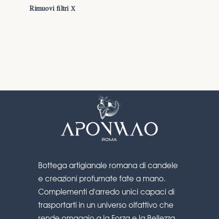
FLOREALE
Rimuovi filtri
X
FRUTTATA
FRESCA
GOURMAND
LEGNOSA
ORIENTALE
Bottega artigianale romana di candele
e creazioni profumate fate a mano.
Complementi d'arredo unici capaci di
trasportarti in un universo olfattivo che
rende omaggio a la Forza e la Bellezza