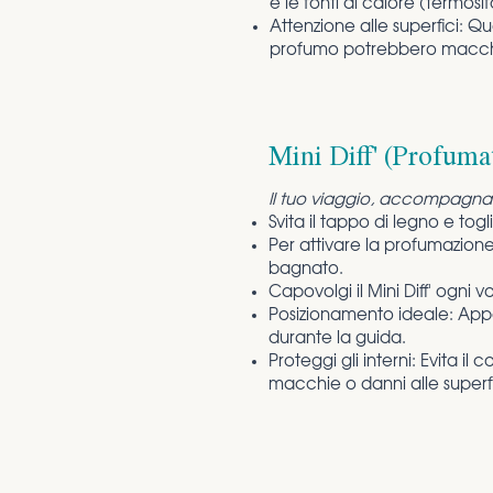
e le fonti di calore (termo
Attenzione alle superfici: Q
profumo potrebbero macchiar
Mini Diff' (Profumat
Il tuo viaggio, accompagnat
Svita il tappo di legno e togli 
Per attivare la profumazion
bagnato.
Capovolgi il Mini Diff' ogni 
Posizionamento ideale: Appen
durante la guida.
Proteggi gli interni: Evita il
macchie o danni alle superfi