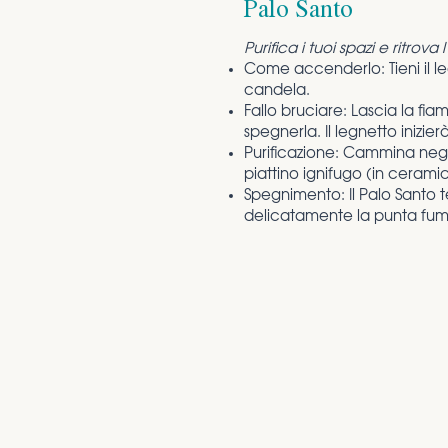
Palo Santo
Purifica i tuoi spazi e ritrova l
Come accenderlo: Tieni il l
candela.
Fallo bruciare: Lascia la fi
spegnerla. Il legnetto inizie
Purificazione: Cammina negl
piattino ignifugo (in cerami
Spegnimento: Il Palo Santo 
delicatamente la punta fuman