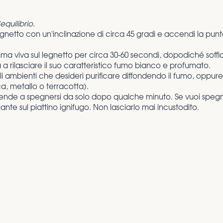
'equilibrio.
egnetto con un'inclinazione di circa 45 gradi e accendi la pu
amma viva sul legnetto per circa 30-60 secondi, dopodiché sof
rà a rilasciare il suo caratteristico fumo bianco e profumato.
i ambienti che desideri purificare diffondendo il fumo, oppure
ca, metallo o terracotta).
tende a spegnersi da solo dopo qualche minuto. Se vuoi spegn
te sul piattino ignifugo. Non lasciarlo mai incustodito.