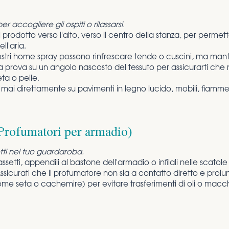
 accogliere gli ospiti o rilassarsi.
prodotto verso l'alto, verso il centro della stanza, per permette
ll'aria.
 nostri home spray possono rinfrescare tende o cuscini, ma man
 prova su un angolo nascosto del tessuto per assicurarti che 
ta o pelle.
mai direttamente su pavimenti in legno lucido, mobili, fiamme 
Profumatori per armadio)
tti nel tuo guardaroba.
cassetti, appendili al bastone dell'armadio o infilali nelle scato
ssicurati che il profumatore non sia a contatto diretto e prol
ome seta o cachemire) per evitare trasferimenti di oli o macc