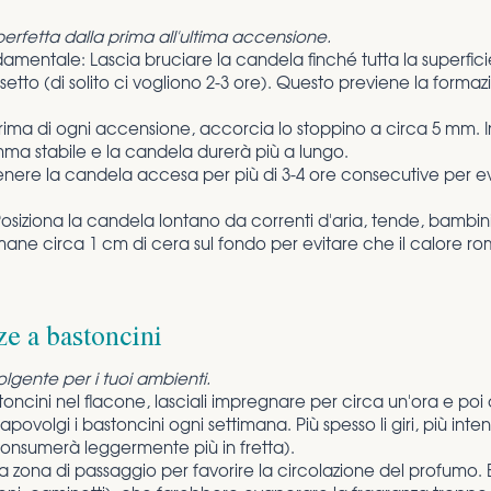
erfetta dalla prima all'ultima accensione.
entale: Lascia bruciare la candela finché tutta la superficie 
etto (di solito ci vogliono 2-3 ore). Questo previene la formazi
Prima di ogni accensione, accorcia lo stoppino a circa 5 mm. 
mma stabile e la candela durerà più a lungo.
nere la candela accesa per più di 3-4 ore consecutive per evi
 Posiziona la candela lontano da correnti d'aria, tende, bambin
ne circa 1 cm di cera sul fondo per evitare che il calore rom
ze a bastoncini
gente per i tuoi ambienti.
 bastoncini nel flacone, lasciali impregnare per circa un'ora e poi
povolgi i bastoncini ogni settimana. Più spesso li giri, più inte
 consumerà leggermente più in fretta).
a zona di passaggio per favorire la circolazione del profumo. Ev