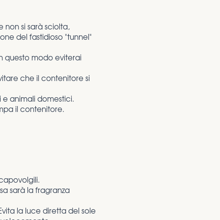
non si sarà sciolta,
one del fastidioso "tunnel"
In questo modo eviterai
tare che il contenitore si
i e animali domestici.
pa il contenitore.
 capovolgili.
nsa sarà la fragranza
ita la luce diretta del sole