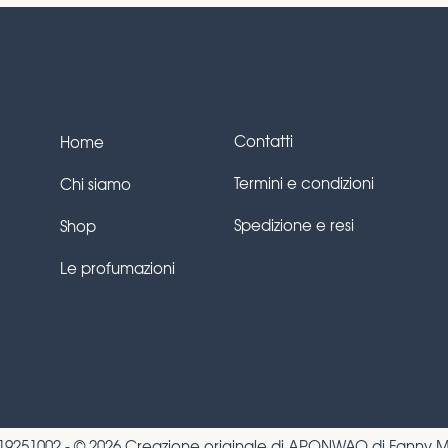
Contatti
Home
Termini e condizioni
Chi siamo
Spedizione e resi
Shop
Le profumazioni
9251002 - © 2026 Creazione originale di
APONWAO di Fanny M