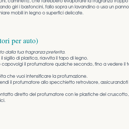
sifoni, caminetti), che farebbero evaporare la fragranza trop
uando giri i bastoncini, fallo sopra un lavandino o usa un pann
e mobili in legno o superfici delicate.
ori per auto)
o dalla tua fragranza preferita.
il sigillo di plastica, riavvita il tapo di legno.
e capovolgi il profumatore qualche secondo, fino a vedere il
volta che vuoi intensificare la profumazione.
di il profumatore allo specchietto retrovisore, assicurandoti 
 contatto diretto del profumatore con le plastiche del cruscotto, i 
ci.