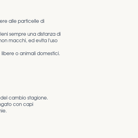
re alle particelle di
tieni sempre una distanza di
non macchi, ed evita l'uso
libere o animali domestici.
le del cambio stagione.
ungato con capi
hie.