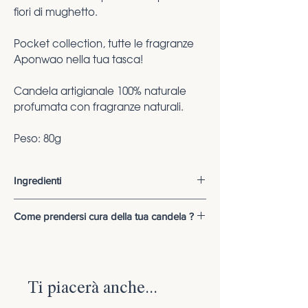
fiori di mughetto.
Pocket collection, tutte le fragranze
Aponwao nella tua tasca!
Candela artigianale 100% naturale
profumata con fragranze naturali.
Peso: 80g
Ingredienti
Ingredienti:
cera di soia no OGM e
Come prendersi cura della tua candela ?
fragranze naturali.
Ti consigliamo di seguire attentamente
Può contenere:
d-limonene, citral,
le nostre indicazioni:
linalool, geraniol, eugenol, isoeugenol,
Prima dell'accensione:
citronellol, benzyl benzoate, benzyl
Ti piacerà anche...
accorcia lo stoppino a circa 5mm di
salicylate, farnesol.
altezza;
In alcuni rari casi può provocare una