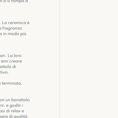
i o si rompa a 
. La ceramica è 
la fragranza 
ma in modo più 
ri. La loro 
 ami creare 
ttolo di 
tivo.
è terminata, 
con un barattolo 
i, e goditi i 
si di relax e 
pia di qualità 