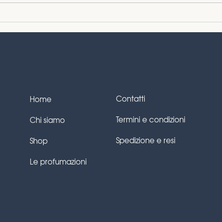
Che fare a Roma a
Feli
Maggio?
cand
Contatti
Home
Termini e condizioni
Chi siamo
Spedizione e resi
Shop
Le profumazioni