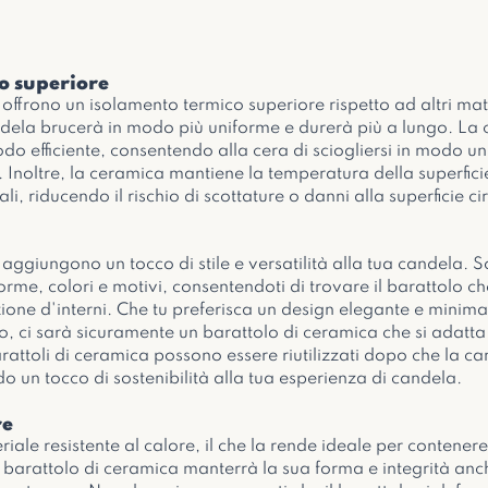
o superiore
 offrono un isolamento termico superiore rispetto ad altri mate
andela brucerà in modo più uniforme e durerà più a lungo. La
modo efficiente, consentendo alla cera di sciogliersi in modo u
 Inoltre, la ceramica mantiene la temperatura della superficie
ali, riducendo il rischio di scottature o danni alla superficie ci
 aggiungono un tocco di stile e versatilità alla tua candela. So
me, colori e motivi, consentendoti di trovare il barattolo che
zione d'interni. Che tu preferisca un design elegante e minima
o, ci sarà sicuramente un barattolo di ceramica che si adatta 
arattoli di ceramica possono essere riutilizzati dopo che la ca
 un tocco di sostenibilità alla tua esperienza di candela.
re
iale resistente al calore, il che la rende ideale per contener
uo barattolo di ceramica manterrà la sua forma e integrità an