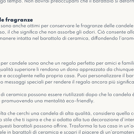
go tempo. Non dovrai preoccuparti che il barattolo si deform
le fragranze
a sono anche ottimi per conservare le fragranze delle candele
o, il che significa che non assorbe gli odori. Ciò consente al
imanere intatta nel barattolo di ceramica, diffondendo l'aro
 per candele sono anche un regalo perfetto per amici e familia
 qualità superiore li rendono un dono apprezzato da chiunque
e e accogliente nella propria casa. Puoi personalizzare il bara
o messaggi speciali per rendere il regalo ancora più significa
i di ceramica possono essere riutilizzati dopo che la candela 
 e promuovendo una mentalità eco-friendly.
lta che cerchi una candela di alta qualità, considera quella 
stile che ti ispira e che si adatta alla tua decorazione d'intern
uesti barattoli possono offrire. Trasforma la tua casa in un'oa
le in barattoli di ceramica e scopri il piacere di un'aromatera