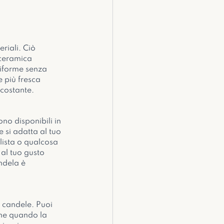
riali. Ciò 
 ceramica 
niforme senza 
 più fresca 
rcostante.
no disponibili in 
 si adatta al tuo 
lista o qualcosa 
al tuo gusto 
ndela è 
e candele. Puoi 
che quando la 