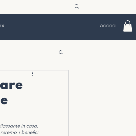
re
Accedi
sare
le
assante in casa. 
eremo i benefici 