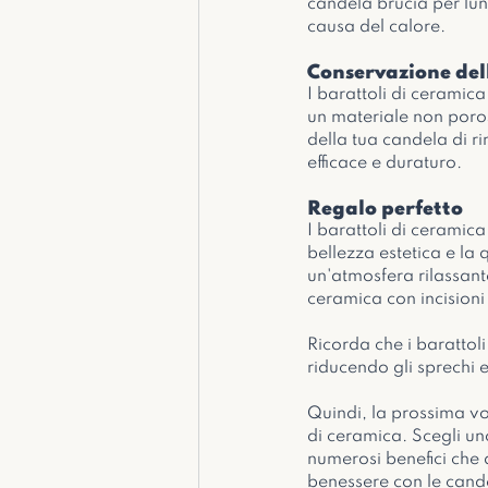
candela brucia per lun
causa del calore.
Conservazione del
I barattoli di ceramic
un materiale non poros
della tua candela di r
efficace e duraturo.
Regalo perfetto
I barattoli di ceramica
bellezza estetica e la
un'atmosfera rilassant
ceramica con incisioni 
Ricorda che i barattol
riducendo gli sprechi
Quindi, la prossima vo
di ceramica. Scegli uno 
numerosi benefici che q
benessere con le cande