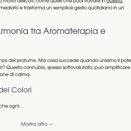
su motivi delicati, come quelli che puoi trovare in 
questa 
immediato e trasforma un semplice gesto quotidiano in un 
'Armonia tra Aromaterapia e 
ortanza del profumo. Ma cosa succede quando uniamo il pote
ori? Questo connubio, spesso sottovalutato, può amplificare
ione di calma.
dei Colori
 che ogni…
Mostra altro