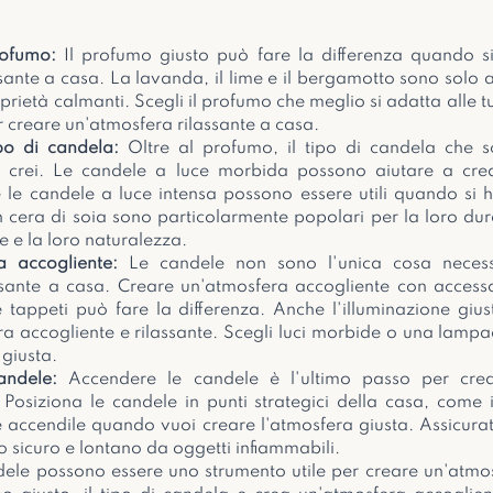
rofumo:
 Il profumo giusto può fare la differenza quando si
sante a casa. La lavanda, il lime e il bergamotto sono solo a
oprietà calmanti. Scegli il profumo che meglio si adatta alle tu
r creare un'atmosfera rilassante a casa.
ipo di candela:
 Oltre al profumo, il tipo di candela che sce
e crei. Le candele a luce morbida possono aiutare a crea
le candele a luce intensa possono essere utili quando si h
n cera di soia sono particolarmente popolari per la loro dura
 e la loro naturalezza.
a accogliente:
 Le candele non sono l'unica cosa necess
ssante a casa. Creare un'atmosfera accogliente con access
 tappeti può fare la differenza. Anche l'illuminazione gius
a accogliente e rilassante. Scegli luci morbide o una lampad
 giusta.
andele:
 Accendere le candele è l'ultimo passo per crea
 Posiziona le candele in punti strategici della casa, come i
 accendile quando vuoi creare l'atmosfera giusta. Assicurati
o sicuro e lontano da oggetti infiammabili.
dele possono essere uno strumento utile per creare un'atmosf