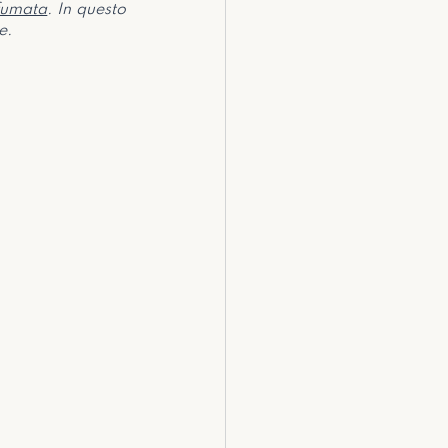
fumata
. In questo 
e.